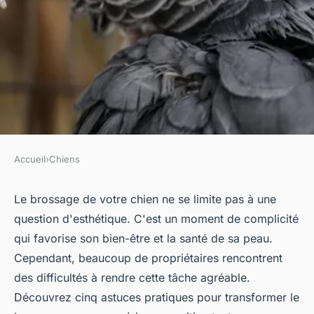
Accueil
›
Chiens
CHIENS
5 astuces pour un brossage
Le brossage de votre chien ne se limite pas à une
question d'esthétique. C'est un moment de complicité
efficace de votre chien
qui favorise son bien-être et la santé de sa peau.
Cependant, beaucoup de propriétaires rencontrent
Côme
•
9 octobre 2024
•
6 min de lecture
des difficultés à rendre cette tâche agréable.
Découvrez cinq astuces pratiques pour transformer le