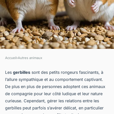
Accueil
›
Autres animaux
AUTRES ANIMAUX
Comment gérer les conflits
Les
gerbilles
sont des petits rongeurs fascinants, à
l’allure sympathique et au comportement captivant.
territoriaux entre des gerbilles
De plus en plus de personnes adoptent ces animaux
en captivité?
de compagnie pour leur côté ludique et leur nature
curieuse. Cependant, gérer les relations entre les
Côme
•
3 octobre 2024
•
6 min de lecture
gerbilles peut parfois s’avérer délicat, en particulier