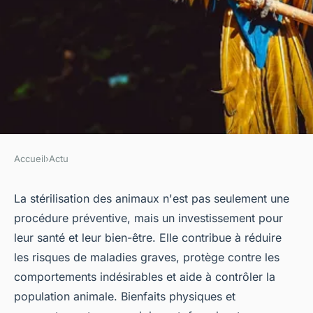
Accueil
›
Actu
ACTU
Les avantages de la
La stérilisation des animaux n'est pas seulement une
procédure préventive, mais un investissement pour
stérilisation pour la santé des
leur santé et leur bien-être. Elle contribue à réduire
animaux
les risques de maladies graves, protège contre les
comportements indésirables et aide à contrôler la
Côme
•
9 octobre 2024
•
5 min de lecture
population animale. Bienfaits physiques et